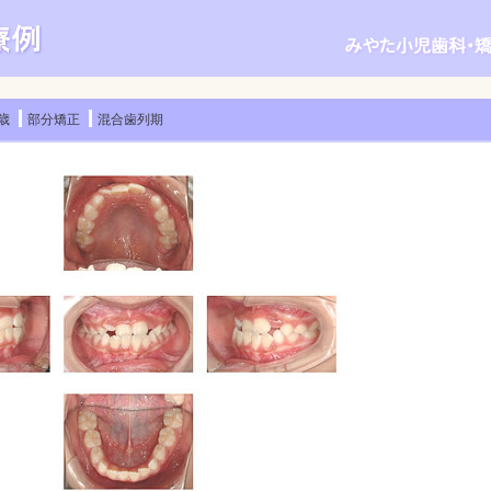
歳
部分矯正
混合歯列期