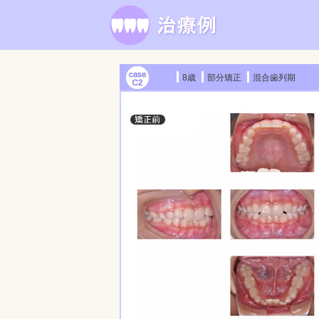
8歳
部分矯正
混合歯列期